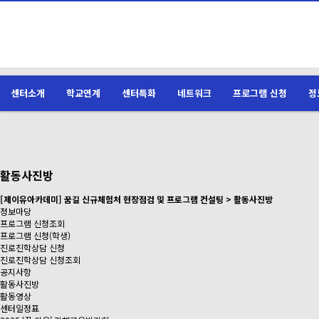
센터소개
학교연계
센터특화
네트워크
프로그램 신청
정
활동사진방
[제이유아카데미] 꿈길 신규체험처 현장점검 및 프로그램 컨설팅 > 활동사진방
정보마당
프로그램 신청조회
프로그램 신청(학생)
진로진학상담 신청
진로진학상담 신청조회
공지사항
활동사진방
활동영상
센터일정표