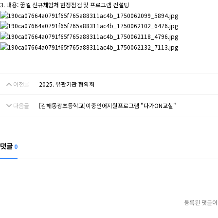
3. 내용: 꿈길 신규체험처 현정점검 및 프로그램 컨설팅
이전글
2025. 유관기관 협의회
다음글
[김해동광초등학교]이중언어지원프로그램 "다가ON교실"
댓글
0
등록된 댓글이