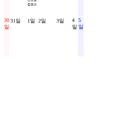
진로융
합캠프
30
4
5
31일
1일
2일
3일
일
일
일