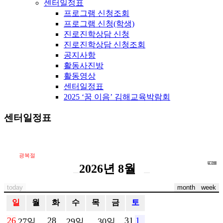
센터일정표
프로그램 신청조회
프로그램 신청(학생)
진로진학상담 신청
진로진학상담 신청조회
공지사항
활동사진방
활동영상
센터일정표
2025 ‘꿈 이음’ 김해교육박람회
센터일정표
광복절
6.13
6.14
6.15
6.16
6.17
6.18
6.19
6.20
6.21
6.22
6.23
6.24
6.25
6.26
6.27
6.28
6.29
6.30
7.10
7.11
7.12
7.13
7.14
7.15
7.16
7.17
7.18
7.19
7.20
7.21
7.22
7.23
7.24
7.1
7.2
7.3
7.4
7.5
7.6
7.7
7.8
7.9
2026년 8월
today
month
week
일
월
화
수
목
금
토
26
28
31
1
27일
29일
30일