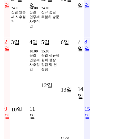
일
일
일
일
24:00
24:00
24:00
꿈길 인증
꿈길
신규 꿈길
제 사후점
인증제
체험처 방문
검
사후점
검
2
7
8
3일
4일
5일
6일
일
일
일
10:00
15:00
꿈길
꿈길 신규체
인증제
험처 현장
사후점
점검 및 컨
검
설팅
12일
14
13일
10:00
일
에듀플
러스위
9
11
15
10일
크 미래
일
일
일
교육박
람회 참
관
13:00