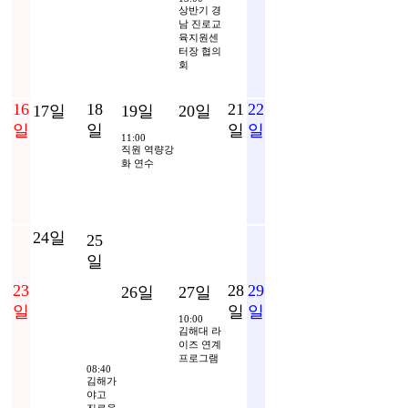
상반기 경
남 진로교
육지원센
터장 협의
회
16
18
21
22
17일
19일
20일
일
일
일
일
11:00
직원 역량강
화 연수
24일
25
일
08:00
경남권
23
28
29
26일
27일
역 진로
일
일
일
교육지
10:00
원센터
김해대 라
이즈 연계
워크숍
프로그램
08:40
김해가
야고